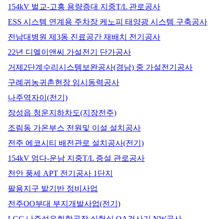
154kV 벌교-고흥 용량증대 지중T/L 관로공사
ESS 시스템 연계용 주차장 케노피 태양광 시스템 구축공사
전남대병원 제3동 진료공간 재배치 전기공사
22년 디엘이앤씨 가설전기 단가공사
거제2단계수리시스템보완공사(경남) 중 가설전기공사
구례귀농귀촌현장 임시동력공사
나주역자이(전기)
장성읍 청운지하차도(지장전주)
조림동 가온부스 전원및 이설 설치공사
전주 에코시티 배전관로 설치공사(전기)
154kV 엄다-운남 지중T/L 증설 관로공사
천안 풍세 APT 전기공사 1단지
팔용지구 밭기반 정비사업
전주OO부대 부지개발사업(전기)
LGC 나주석유화학공장 실험실 QA검사기 NW공사