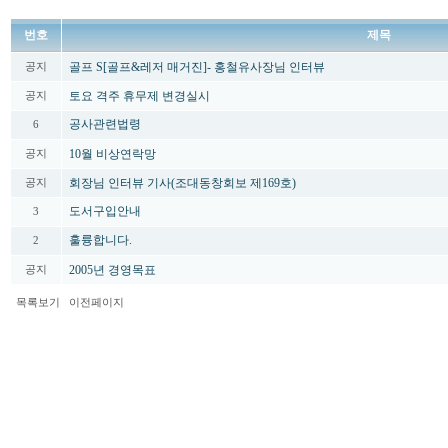
번호
제목
골프 S[골프&레저 매거진]- 홍철유사장님 인터뷰
공지
토요 격주 휴무제 변경실시
공지
공사관련법령
6
10월 비상연락망
공지
회장님 인터뷰 기사(조대동창회보 제169호)
공지
도서구입안내
3
훌륭합니다.
2
2005년 경영목표
공지
목록보기
이전페이지