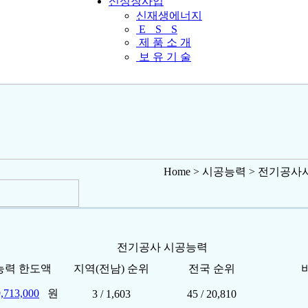
신성장사업
신재생에너지
E
S
S
제 품 소 개
보 유 기 술
Home > 시공능력 > 전기공
전기공사 시공능력
능력 한도액
지역(전남) 순위
전국 순위
,713,000
원
3 / 1,603
45 / 20,810