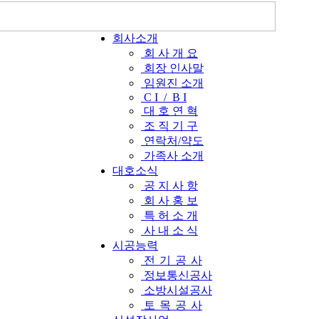
회사소개
회 사 개 요
회장 인사말
임원진 소개
C I / B I
대 호 연 혁
조 직 기 구
연락처/약도
가족사 소개
대호소식
공 지 사 항
회 사 홍 보
특 허 소 개
사 내 소 식
시공능력
전
기
공
사
정보통신공사
소방시설공사
토
목
공
사