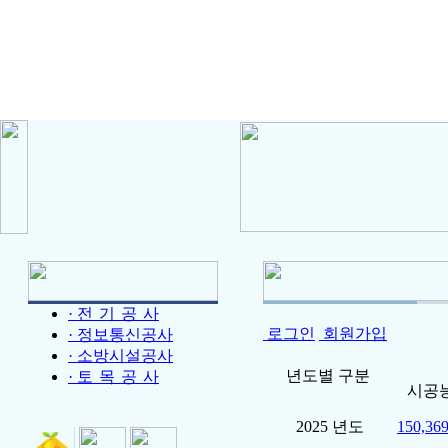
· 전
기
공
사
로그인
회원가입
· 정보통신공사
· 소방시설공사
년도별 구분
· 토
목
공
사
시공
2025 년도
150,369