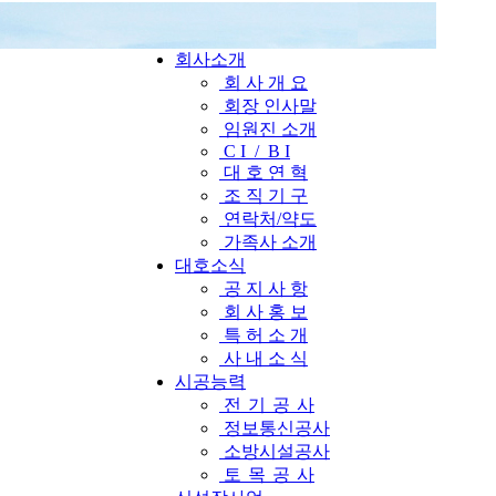
회사소개
회 사 개 요
회장 인사말
임원진 소개
C I / B I
대 호 연 혁
조 직 기 구
연락처/약도
가족사 소개
대호소식
공 지 사 항
회 사 홍 보
특 허 소 개
사 내 소 식
시공능력
전
기
공
사
정보통신공사
소방시설공사
토
목
공
사