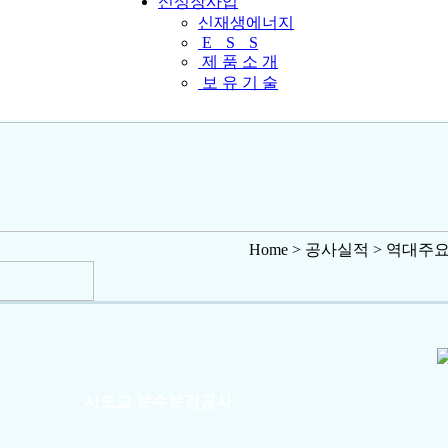
신성장사업
신재생에너지
E
S
S
제 품 소 개
보 유 기 술
Home > 공사실적 > 역대주
사도교 보수보강공사