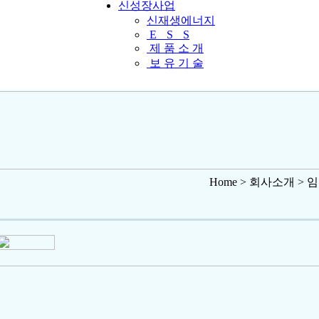
신성장사업
신재생에너지
E
S
S
제 품 소 개
보 유 기 술
Home > 회사소개 >