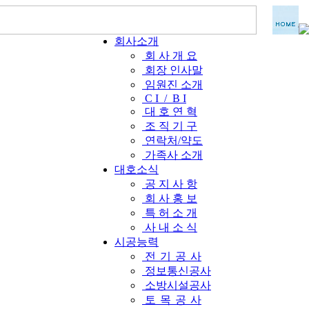
회사소개
회 사 개 요
회장 인사말
임원진 소개
C I / B I
대 호 연 혁
조 직 기 구
연락처/약도
가족사 소개
대호소식
공 지 사 항
회 사 홍 보
특 허 소 개
사 내 소 식
시공능력
전
기
공
사
정보통신공사
소방시설공사
토
목
공
사