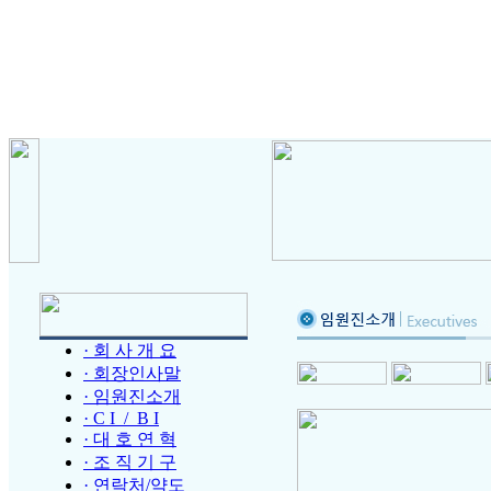
· 회 사 개 요
· 회장인사말
· 임원진소개
· C I / B I
· 대 호 연 혁
· 조 직 기 구
· 연락처/약도